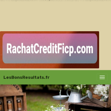
LesBonsResultats.fr