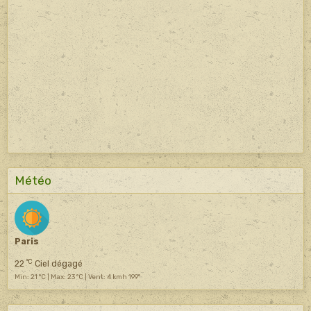
Météo
Paris
°C
22
Ciel dégagé
Min: 21 °C | Max: 23 °C | Vent: 4 kmh 199°