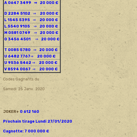
A 0647 3499
⇒ 20 000 €
D 2284 5102
⇒
20 000 €
L 1545 5395
⇒
20 000 €
L 5540 9105
⇒
20 000 €
M 0581 0749
⇒
20 000 €
O 3456 4501
⇒
20 000 €
T 0085 5780
⇒
20 000 €
U 6482 7767
⇒
20 000 €
U 9536 5462
⇒
20 000 €
V 8594 0067
⇒
20 000 €
Codes Gagnants du
Samedi 25 Janv. 2020
JOKER+
0 612 160
Prochain tirage Lundi 27/01/2020
Cagnotte: 7 000 000 €