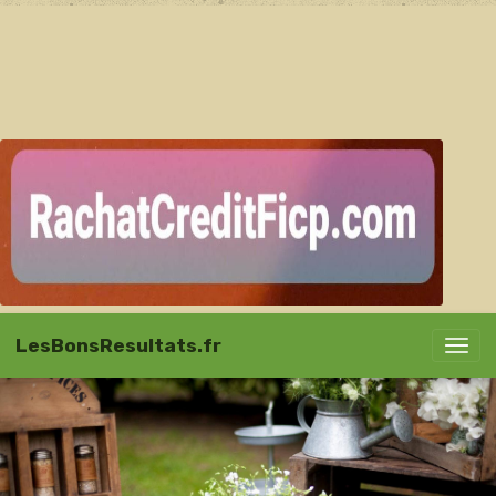
LesBonsResultats.fr