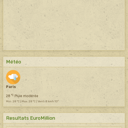
Météo
Paris
°C
28
Pluie modérée
Min: 28 °C | Max: 28 °C | Vent: 8 kmh 10°
Resultats EuroMillion