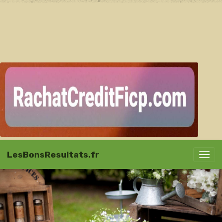
LesBonsResultats.fr