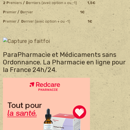
2 P
remiers
/ D
erniers (avec option + ou -1)
1,5€
P
remier
/ D
ernier
1€
P
remier
/ D
ernier (avec option + ou -1)
1€
ParaPharmacie et Médicaments sans
Ordonnance. La Pharmacie en ligne pour
la France 24h/24.