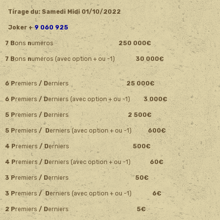
Tirage du: Samedi Midi 01/10
/2022
Joker +
9 060 925
7 B
ons
n
uméros
250 000€
7 B
ons
n
uméros
(avec option + ou -1)
30 000€
6 P
remiers
/ D
erniers
25 000€
6 P
remiers
/ D
erniers (avec option + ou -1)
3 000€
5 P
remiers
/ D
erniers
2 500€
5 P
remiers
/ D
erniers (avec option + ou -1)
600€
4 P
remiers
/ D
erniers
500€
4 P
remiers
/ D
erniers (avec option + ou -1)
60€
3 P
remiers
/ D
erniers
50€
3 P
remiers
/ D
erniers (avec option + ou -1)
6€
2 P
remiers
/ D
erniers
5€