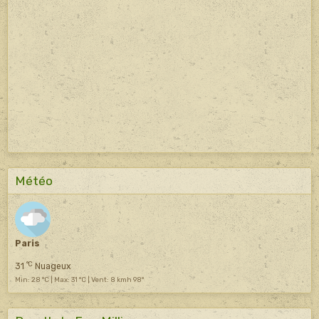
Météo
Paris
°C
31
Nuageux
Min: 28 °C | Max: 31 °C | Vent: 8 kmh 98°