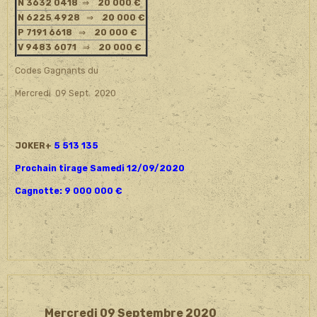
N 3632 0418
⇒
20 000 €
N 6225 4928
⇒
20 000 €
P 7191 6618
⇒
20 000 €
V 9483 6071
⇒
20 000 €
Codes Gagnants du
Mercredi 09 Sept. 2020
JOKER+
5 513 135
Prochain tirage Samedi 12/09/2020
Cagnotte: 9 000 000 €
Mercredi 09 Septembre 2020