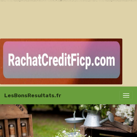
LesBonsResultats.fr