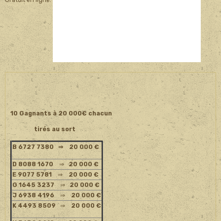
Gratuit en ligne.
10 Gagnants à 20 000€ chacun
tirés au sort
B 6727 7380
⇒ 20 000 €
D 8088 1670
⇒
20 000 €
E 9077 5781
⇒
20 000 €
G 1645 3237
⇒
20 000 €
J 6938 4196
⇒
20 000 €
K 4493 8509
⇒
20 000 €