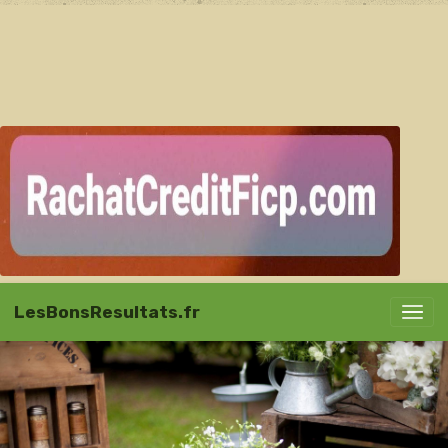
LesBonsResultats.fr