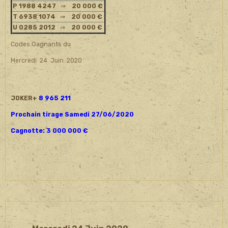
P 1988 4247
⇒
20 000 €
T 6938 1074
⇒
20 000 €
U 0285 2012
⇒
20 000 €
Codes Gagnants du
Mercredi 24 Juin 2020
JOKER+
8 965 211
Prochain tirage Samedi 27/06/2020
Cagnotte: 3 000 000 €