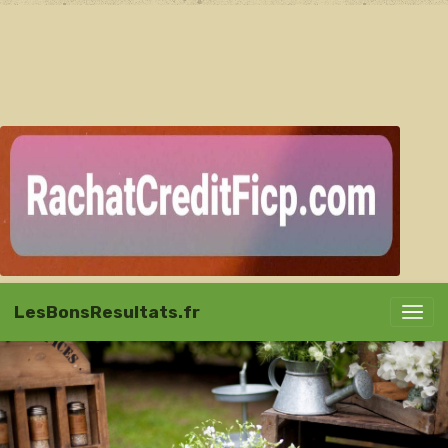
LesBonsResultats.fr