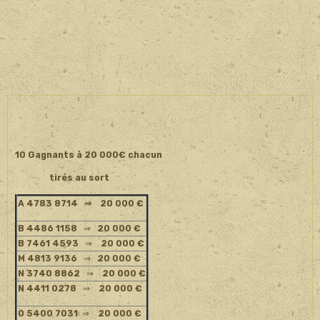
10 Gagnants à 20 000€ chacun
tirés au sort
A 4783 8714
⇒ 20 000 €
B 4486 1158
⇒
20 000 €
B 7461 4593
⇒
20 000 €
M 4813 9136
⇒
20 000 €
N 3740 8862
⇒
20 000 €
N 4411 0278
⇒
20 000 €
O 5400 7031
⇒
20 000 €