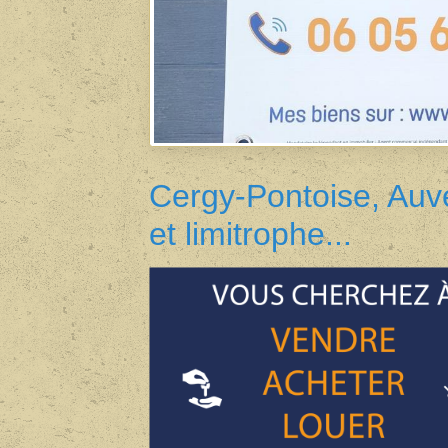
Cergy-Pontoise, Auv
et limitrophe...