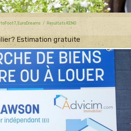
 LotoFoot7, EuroDreams
Resultats KENO
ier? Estimation gratuite