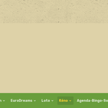
on
EuroDreams
Loto
Kéno
Agenda-Bingo-So