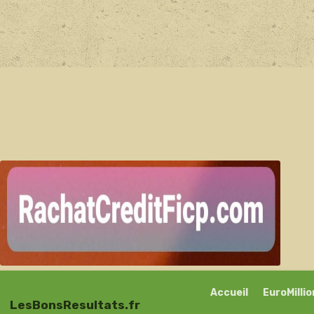
Accueil
EuroMilli
LesBonsResultats.fr