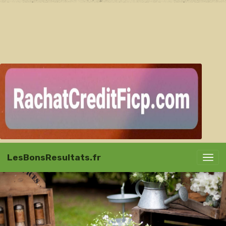
LesBonsResultats.fr