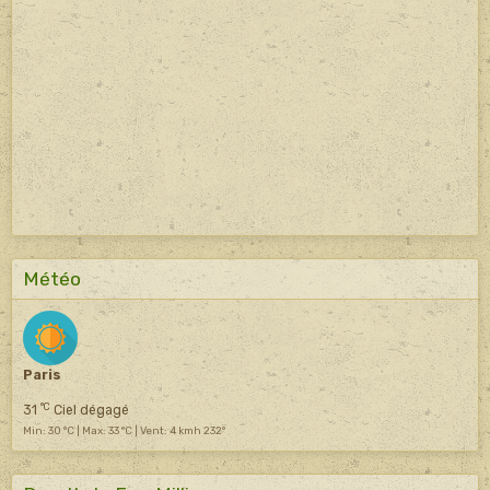
Météo
Paris
°C
31
Ciel dégagé
Min: 30 °C | Max: 33 °C | Vent: 4 kmh 232°