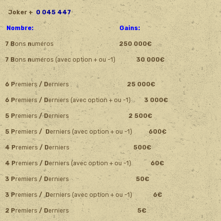
Joker +
0 045 447
Nombre: Gains:
7 B
ons
n
uméros
250 000€
7 B
ons
n
uméros
(avec option + ou -1)
30 000€
6 P
remiers
/ D
erniers
25 000€
6 P
remiers
/ D
erniers (avec option + ou -1)
3 000€
5 P
remiers
/ D
erniers
2 500€
5 P
remiers
/ D
erniers (avec option + ou -1)
600€
4 P
remiers
/ D
erniers
500€
4 P
remiers
/ D
erniers (avec option + ou -1)
60€
3 P
remiers
/ D
erniers
50€
3 P
remiers
/ D
erniers (avec option + ou -1)
6€
2 P
remiers
/ D
erniers
5€