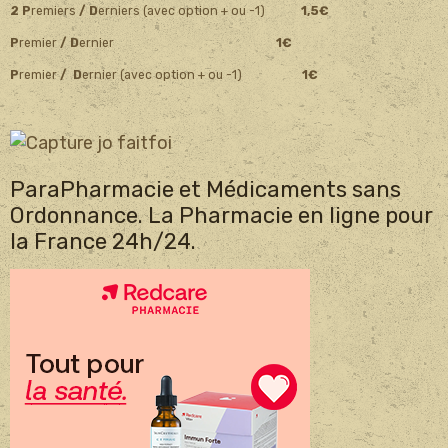
2 P
remiers
/ D
erniers (avec option + ou -1)
1,5€
P
remier
/ D
ernier
1€
P
remier
/ D
ernier (avec option + ou -1)
1€
ParaPharmacie et Médicaments sans
Ordonnance. La Pharmacie en ligne pour
la France 24h/24.