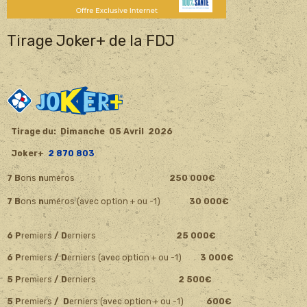
Tirage Joker+ de la FDJ
Tirage du: Dimanche 05 Avril
2026
Joker+
2 870 803
7 B
ons
n
uméros
250 000€
7 B
ons
n
uméros
(avec option + ou -1)
30 000€
6 P
remiers
/ D
erniers
25 000€
6 P
remiers
/ D
erniers (avec option + ou -1)
3 000€
5 P
remiers
/ D
erniers
2 500€
5 P
remiers
/ D
erniers (avec option + ou -1)
600€