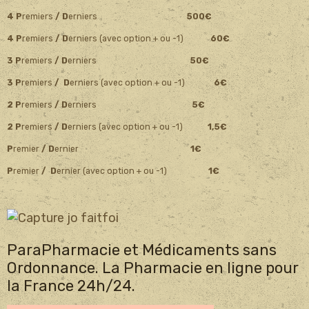
4 P
remiers
/ D
erniers
500€
4 P
remiers
/ D
erniers (avec option + ou -1)
60€
3 P
remiers
/ D
erniers
50€
3 P
remiers
/ D
erniers (avec option + ou -1)
6€
2 P
remiers
/ D
erniers
5€
2 P
remiers
/ D
erniers (avec option + ou -1)
1,5€
P
remier
/ D
ernier
1€
P
remier
/ D
ernier (avec option + ou -1)
1€
ParaPharmacie et Médicaments sans
Ordonnance. La Pharmacie en ligne pour
la France 24h/24.