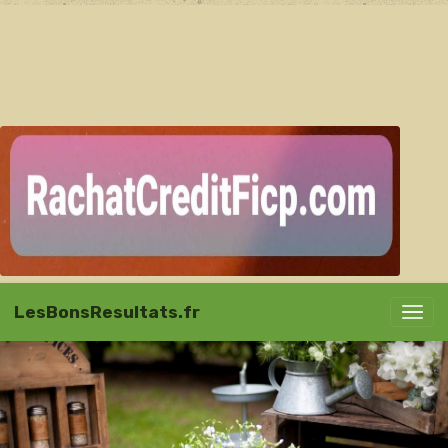
LesBonsResultats.fr