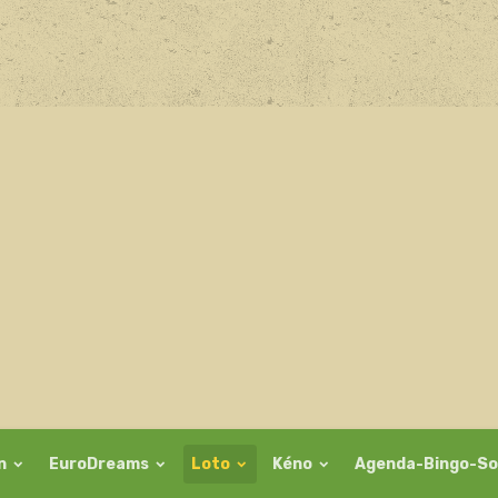
on
EuroDreams
Loto
Kéno
Agenda-Bingo-So