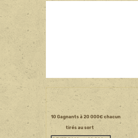
10 Gagnants à 20 000€ chacun
tirés au sort