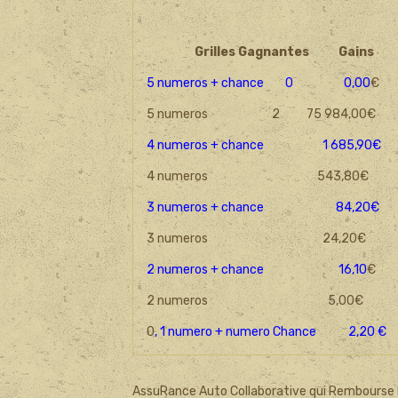
Grilles Gagnantes
Gains
5 numeros + chance 0 0,00
€
5 numeros 2 75 984,00€
4 numeros + chance 1 685,90€
4 numeros 543,80€
3 numeros + chance 84,20€
3 numeros 24,20€
2 numeros + chance 16,10
€
2 numeros 5,00€
0
, 1 numero + numero Chance 2,20 €
AssuRance Auto Collaborative qui Rembourse le