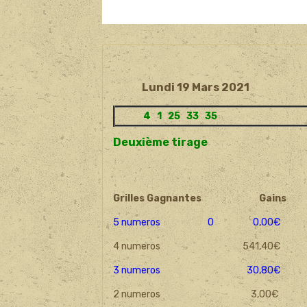
Lundi 19 Mars 2021
4 1 25 33 35
Deuxième tirage
Grilles Gagnantes
Gains
5 numeros 0 0,00€
4 numeros 541,40€
3 numeros 30,80€
2 numeros 3,00€