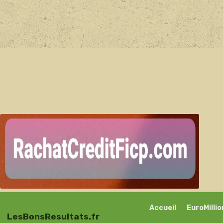
Accueil
EuroMilli
LesBonsResultats.fr