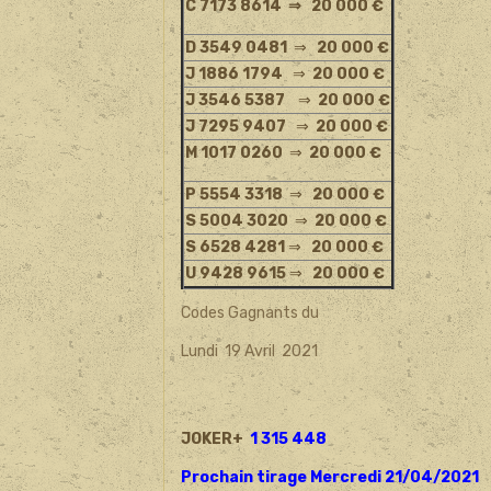
C 7173 8614
⇒ 20 000 €
D 3549 0481
⇒
20 000 €
J 1886 1794
⇒
20 000 €
J 3546 5387
⇒
20 000 €
J 7295 9407
⇒
20 000 €
M 1017 0260
⇒
20 000 €
P 5554 3318
⇒
20 000 €
S 5004 3020
⇒
20 000 €
S 6528 4281
⇒
20 000 €
U 9428 9615
⇒
20 000 €
Codes Gagnants du
Lundi 19 Avril 2021
JOKER+
1 315 448
Prochain tirage Mercredi 21/04/2021