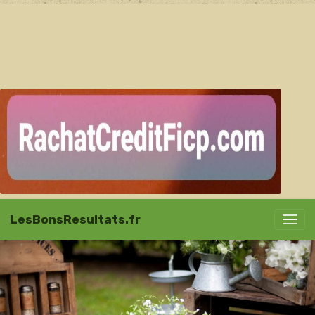
LesBonsResultats.fr