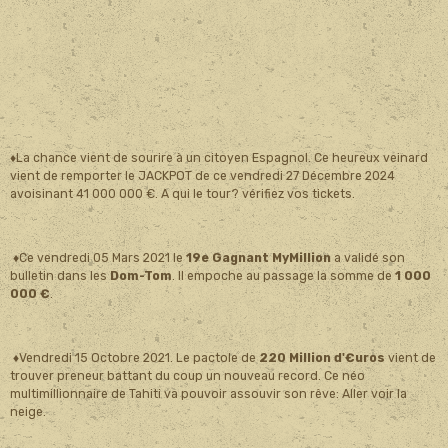
♦La chance vient de sourire à un citoyen Espagnol. Ce heureux veinard
vient de remporter le JACKPOT de ce vendredi 27 Décembre 2024
avoisinant 41 000 000 €. A qui le tour? vérifiez vos tickets.
♦Ce vendredi 05 Mars 2021 le
19e Gagnant MyMillion
a validé son
bulletin dans les
Dom-Tom
. Il empoche au passage la somme de
1 000
000 €
.
♦Vendredi 15 Octobre 2021. Le pactole de
220 Million d'€uros
vient de
trouver preneur battant du coup un nouveau record. Ce néo
multimillionnaire de Tahiti va pouvoir assouvir son rêve: Aller voir la
neige.