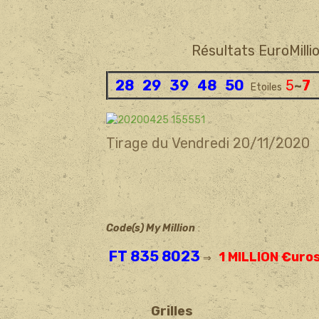
Résultats EuroMill
28 29 39 48 50
5
~
7
Etoiles
Tirage du Vendredi 20/11/2020
Code(s) My Million
:
FT 835 8023
1 MILLION €uro
⇒
Grilles