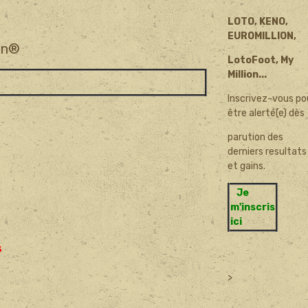
LOTO, KENO,
EUROMILLION,
ion®
LotoFoot, My
Million...
Inscrivez-vous po
être alerté(e) dès
parution des
derniers resultats
et gains.
Je
m'inscris
ici
s
>