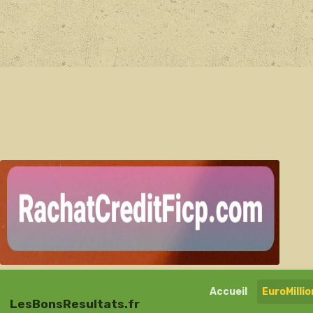
Accueil
EuroMilli
LesBonsResultats.fr