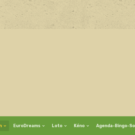
on
EuroDreams
Loto
Kéno
Agenda-Bingo-So