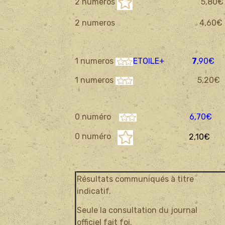
2 numeros
5,80€
2 numeros 4,60€
1 numeros
ETOILE+
7
,90€
1 numeros
5,20€
0 numéro
6,70€
0 numéro
2
,10€
Résultats communiqués à titre
indicatif.
Seule la consultation du journal
officiel fait foi.