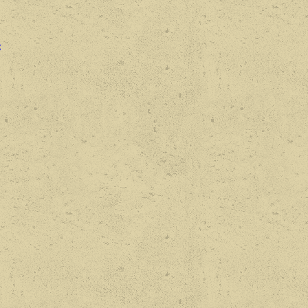
€
€
€
€