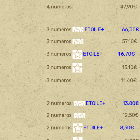
4 numéros 47,90€
3 numeros
ETOILE+ 66,00€
3 numeros
57,10€
3 numeros
ETOILE+
16
,70€
3 numeros
13,10€
3 numeros 11,40€
2 numeros
ETOILE+
13,80€
2 numeros
12,5
2 numeros
ETOILE+
8
,50€