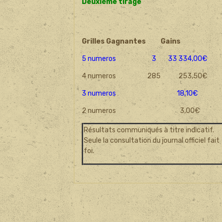
Deuxième tirage
Grilles Gagnantes
Gains
5 numeros 3 33 334,00€
4 numeros 285 253,50€
3 numeros 18,10€
2 numeros 3,00€
Résultats communiqués à titre indicatif.
Seule la consultation du journal officiel fait
foi.