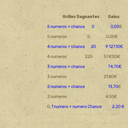
Grilles Gagnantes
Gains
5 numeros + chance 0 0,00
€
5 numeros 0 0,00€
4 numeros + chance 20 9 127,10€
4 numeros 225 574,00€
3 numeros + chance 74,70€
3 numeros 21,80€
2 numeros + chance 13,70
€
2 numeros 4,50€
0
, 1 numero + numero Chance 2,20 €