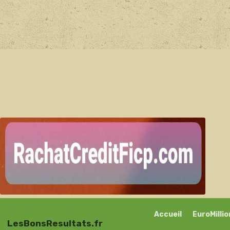
Accueil
EuroMilli
LesBonsResultats.fr