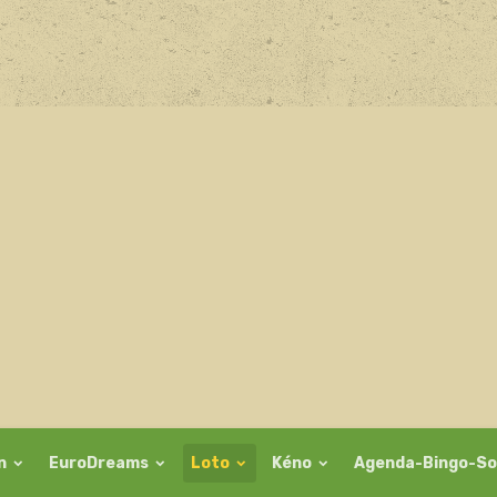
on
EuroDreams
Loto
Kéno
Agenda-Bingo-So