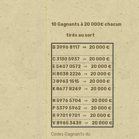
10 Gagnants à 20 000€ chacun
tirés au sort
B 3996 8117
⇒ 20 000 €
C 3130 5937
⇒
20 000 €
E 5407 0572
⇒
20 000 €
H 8038 2226
⇒
20 000 €
J 8963 1515
⇒
20 000 €
K 8677 8249
⇒
20 000 €
N 5976 5704
⇒
20 000 €
P 5379 5962
⇒
20 000 €
R 9701 9701
⇒
20 000 €
V 8965 3439
⇒
20 000 €
Codes Gagnants du