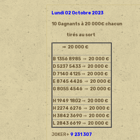
Lundi 02 Octobre 2023
10 Gagnants à 20 000€ chacun
tirés au sort
⇒ 20 000 €
B 1356 8985
⇒
20 000 €
D 5237 5433
⇒
20 000 €
D 7140 4125
⇒
20 000 €
E 8745 4426
⇒
20 000 €
G 8055 4546
⇒
20 000 €
H 1949 1802
⇒
20 000 €
H 2274 6276
⇒
20 000 €
H 3842 3690
⇒
20 000 €
L 2843 6619
⇒
20 000 €
JOKER+
9 231 307