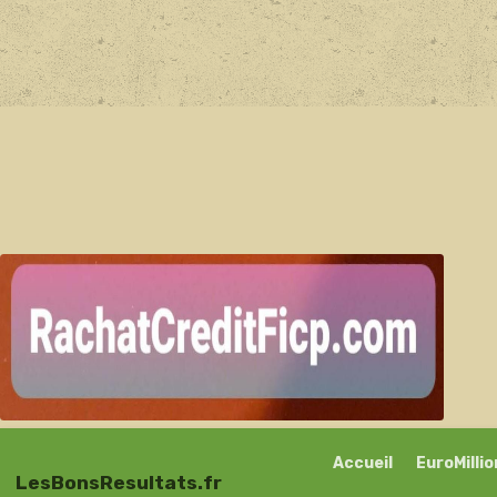
Accueil
EuroMilli
LesBonsResultats.fr