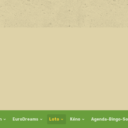
on
EuroDreams
Loto
Kéno
Agenda-Bingo-So