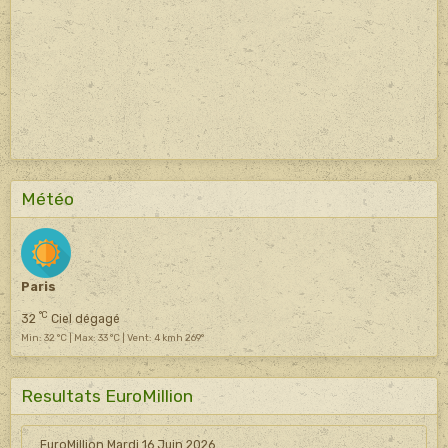
Météo
Paris
°C
32
Ciel dégagé
Min: 32 °C | Max: 33 °C | Vent: 4 kmh 269°
Resultats EuroMillion
EuroMillion Mardi 16 Juin 2026