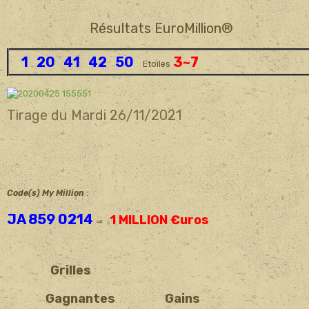
Résultats EuroMillion®
1 20 41 42 50
3
~7
Etoiles
Tirage du Mardi 26/11/2021
Code(s) My Million
:
JA 859 0214
1 MILLION €uros
⇒
Grilles
Gagnantes Gains