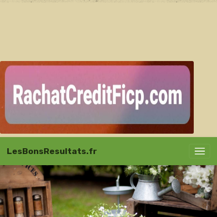
LesBonsResultats.fr