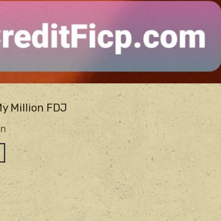
y Million FDJ
on
4