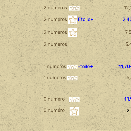
2 numeros
12,2
2 numeros
Etoile+
2
,4
2 numeros
7,50
2 numeros 3,4
1 numeros
Etoile+
11
,7
0
1 numeros
5,30
0 numéro
11
0 numéro
2