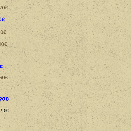
0€
0€
€
0€
€
€
,90€
,70€