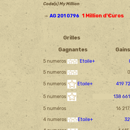
Code(s) My Million
:
1 Million d'€uros
AG 201 0796
⇒
Grilles
Gagnantes Gain
5 numeros
Etoile+ 
5 numeros
0,0
5 numeros
Etoile+ 419 72
5 numeros
138 66
5 numéros 16 217,1
4 numeros
Etoile+ 325,