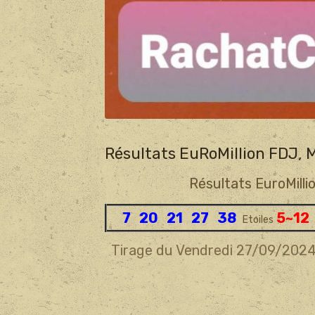
Résultats EuRoMillion FDJ, M
Résultats EuroMilli
7 20 21 27 38
5
~12
Etoiles
Tirage du Vendredi 27/09/202