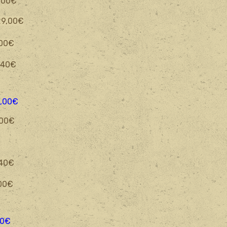
0€
9
,0
0€
0
0€
0€
00€
€
€
€
0€
€