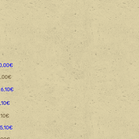
s
0
,00€
0€
6,10€
1
,1
0€
0€
10€