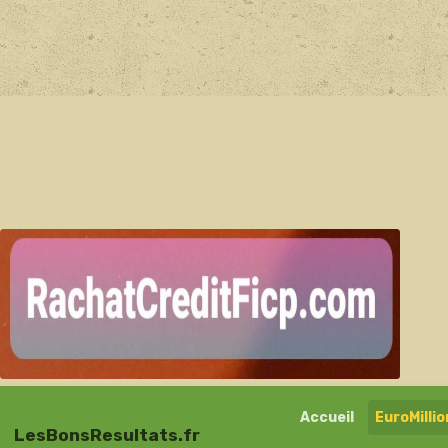
Accueil
EuroMilli
LesBonsResultats.fr