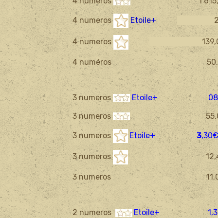
4 numeros
1 615,0
4 numeros
Etoile+
2
4 numeros
139
,
4 numéros 50,4
3 numeros
Etoile+ 08,
3 numeros
55,00
3 numeros
Etoile+
3
,30
3 numeros
12,40
3 numeros 11,0
2 numeros
Etoile+
1,30