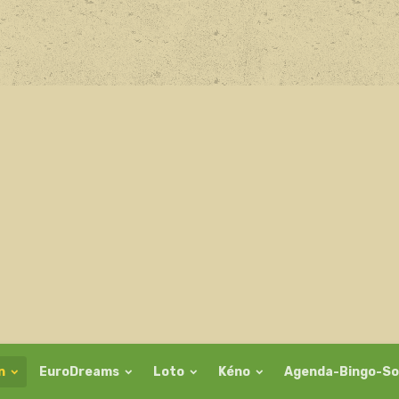
on
EuroDreams
Loto
Kéno
Agenda-Bingo-So