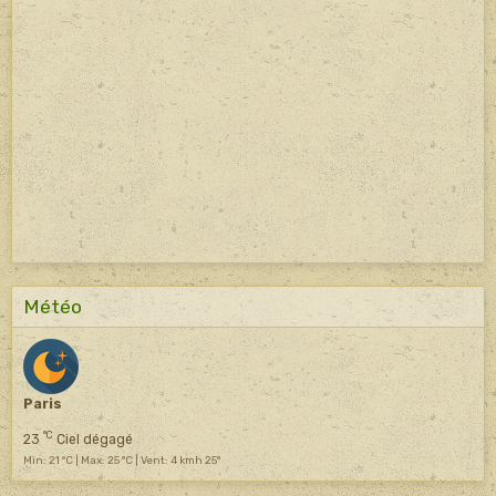
Météo
Paris
°C
23
Ciel dégagé
Min: 21 °C | Max: 25 °C | Vent: 4 kmh 25°