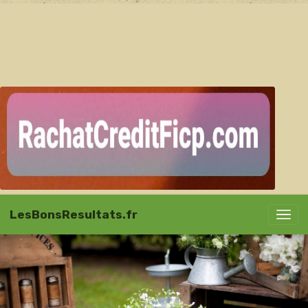
LesBonsResultats.fr