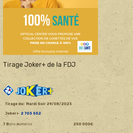
Tirage Joker+ de la FDJ
Tirage du: Mardi Soir 29/08
/2023
Joker+
2 703 552
7 B
ons
n
uméros
250 000€