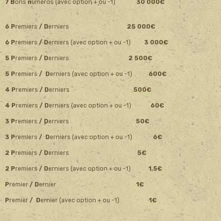
7 B
ons
n
uméros
(avec option + ou -1)
30 000€
6 P
remiers
/ D
erniers
25 000€
6 P
remiers
/ D
erniers (avec option + ou -1)
3 000€
5 P
remiers
/ D
erniers
2 500€
5 P
remiers
/ D
erniers (avec option + ou -1)
600€
4 P
remiers
/ D
erniers
500€
4 P
remiers
/ D
erniers (avec option + ou -1)
60€
3 P
remiers
/ D
erniers
50€
3 P
remiers
/ D
erniers (avec option + ou -1)
6€
2 P
remiers
/ D
erniers
5€
2 P
remiers
/ D
erniers (avec option + ou -1)
1,5€
P
remier
/ D
ernier
1€
P
remier
/ D
ernier (avec option + ou -1)
1€