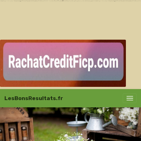
LesBonsResultats.fr