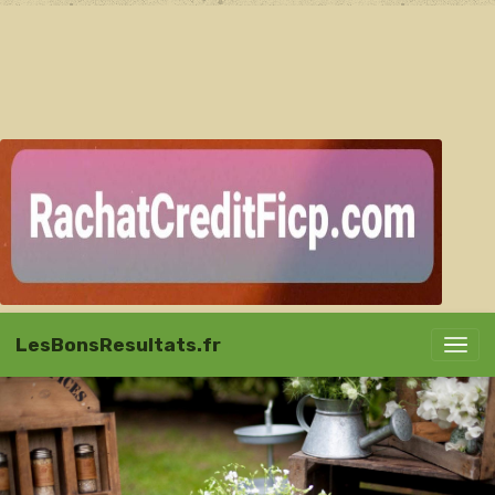
LesBonsResultats.fr