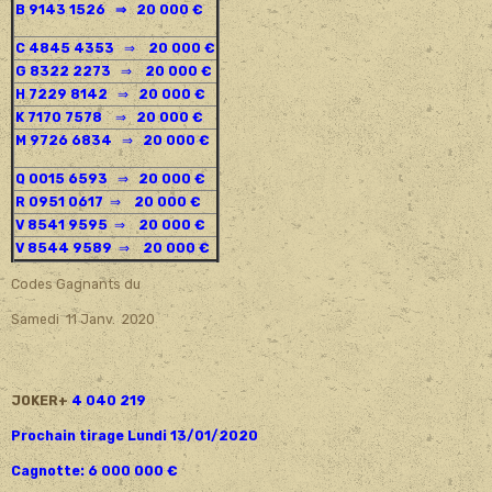
B 9143 1526
⇒ 20 000 €
C 4845 4353
⇒
20 000 €
G 8322 2273
⇒
20 000 €
H 7229 8142
⇒
20 000 €
K 7170 7578
⇒
20 000 €
M 9726 6834
⇒
20 000 €
Q 0015 6593
⇒
20 000 €
R 0951 0617
⇒
20 000 €
V 8541 9595
⇒
20 000 €
V 8544 9589
⇒
20 000 €
Codes Gagnants du
Samedi 11 Janv. 2020
JOKER+
4 040 219
Prochain tirage Lundi 13/01/2020
Cagnotte: 6 000 000 €