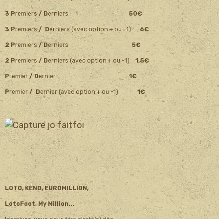
3 P
remiers
/ D
erniers
50€
3 P
remiers
/ D
erniers (avec option + ou -1)
6€
2 P
remiers
/ D
erniers
5€
2 P
remiers
/ D
erniers (avec option + ou -1)
1,5€
P
remier
/ D
ernier
1€
P
remier
/ D
ernier (avec option + ou -1)
1€
LOTO, KENO, EUROMILLION,
LotoFoot, My Million...