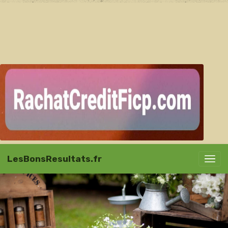
LesBonsResultats.fr