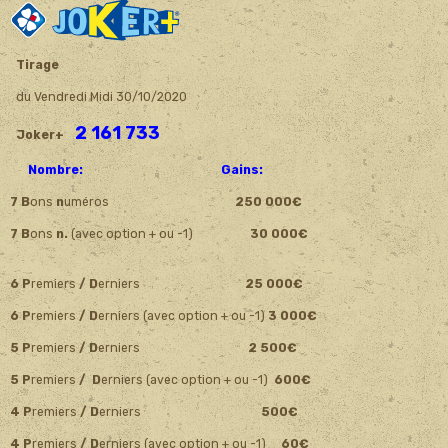
Tirage
du Vendredi Midi 30/10/2020
2 161 733
Joker+
Nombre: Gains:
7 B
ons
n
uméros
250 000€
7 B
ons
n.
(avec option + ou -1)
30 000€
6 P
remiers
/ D
erniers
25 000€
6 P
remiers
/ D
erniers (avec option + ou -1)
3 000€
5 P
remiers
/ D
erniers
2 500€
5 P
remiers
/ D
erniers (avec option + ou -1)
600€
4 P
remiers
/ D
erniers
500€
4 P
remiers
/ D
erniers (avec option + ou -1)
60€