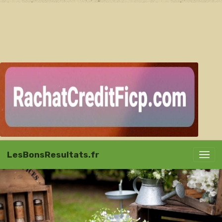
LesBonsResultats.fr