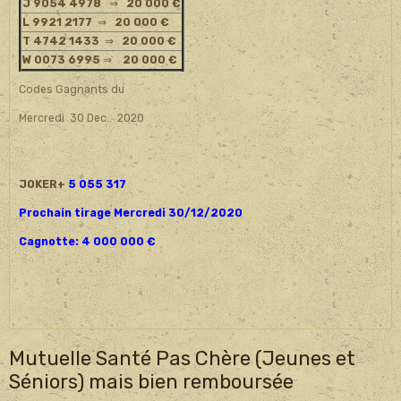
J 9054 4978
⇒
20 000 €
L 9921 2177
⇒
20 000 €
T 4742 1433
⇒
20 000 €
W 0073 6995
⇒
20 000 €
Codes Gagnants du
Mercredi 30 Dec.. 2020
JOKER+
5 055 317
Prochain tirage Mercredi 30/12/2020
Cagnotte: 4 000 000 €
Mutuelle Santé Pas Chère (Jeunes et
Séniors) mais bien remboursée