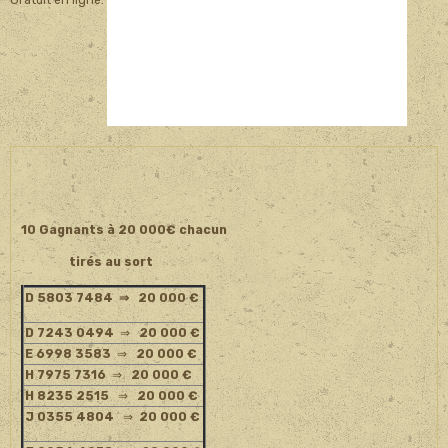
Gratuit en ligne.
10 Gagnants à 20 000€ chacun
tirés au sort
D 5803 7484
⇒ 20 000 €
D 7243 0494
⇒
20 000 €
E 6998 3583
⇒
20 000 €
H 7975 7316
⇒
20 000 €
H 8235 2515
⇒
20 000 €
J 0355 4804
⇒
20 000 €