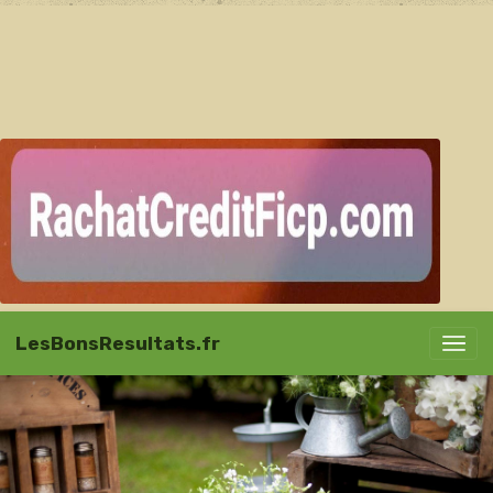
LesBonsResultats.fr