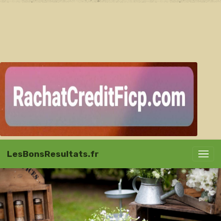
LesBonsResultats.fr