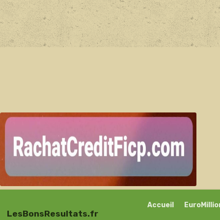
Accueil
EuroMilli
LesBonsResultats.fr