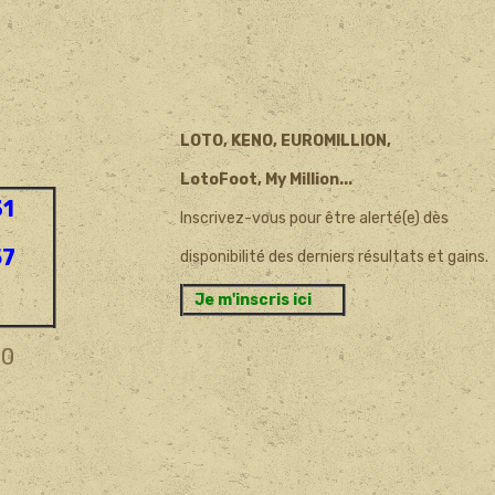
LOTO, KENO, EUROMILLION,
LotoFoot, My Million...
31
Inscrivez-vous pour être alerté(e) dès
57
disponibilité des derniers résultats et gains.
Je m'inscris ici
20