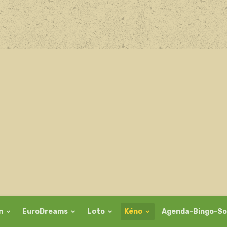
on
EuroDreams
Loto
Kéno
Agenda-Bingo-So