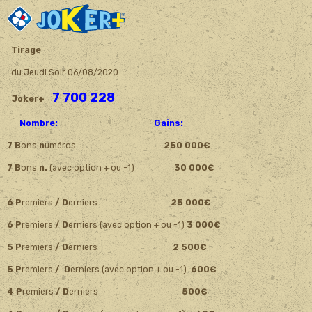
Tirage
du Jeudi Soir 06/08/2020
7 700 228
Joker+
Nombre: Gains:
7 B
ons
n
uméros
250 000€
7 B
ons
n.
(avec option + ou -1)
30 000€
6 P
remiers
/ D
erniers
25 000€
6 P
remiers
/ D
erniers (avec option + ou -1)
3 000€
5 P
remiers
/ D
erniers
2 500€
5 P
remiers
/ D
erniers (avec option + ou -1)
600€
4 P
remiers
/ D
erniers
500€