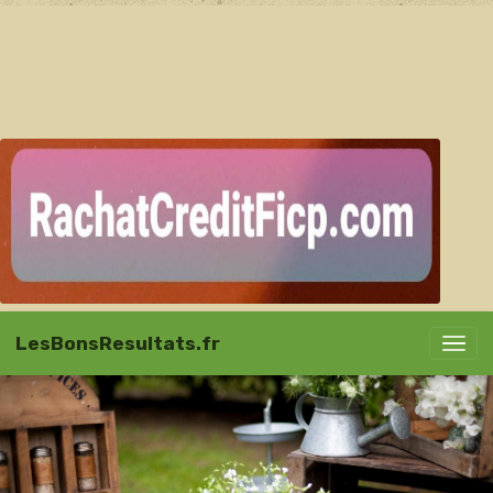
LesBonsResultats.fr