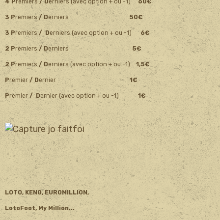
4 P
remiers
/ D
erniers (avec option + ou -1)
60€
3 P
remiers
/ D
erniers
50€
3 P
remiers
/ D
erniers (avec option + ou -1)
6€
2 P
remiers
/ D
erniers
5€
2 P
remiers
/ D
erniers (avec option + ou -1)
1,5€
P
remier
/ D
ernier
1€
P
remier
/ D
ernier (avec option + ou -1)
1€
LOTO, KENO, EUROMILLION,
LotoFoot, My Million...