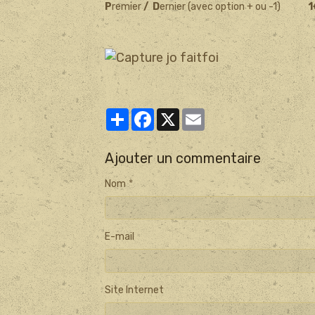
P
remier
/ D
ernier (avec option + ou -1)
1
Partager
Facebook
X
Email
Ajouter un commentaire
Nom
E-mail
Site Internet