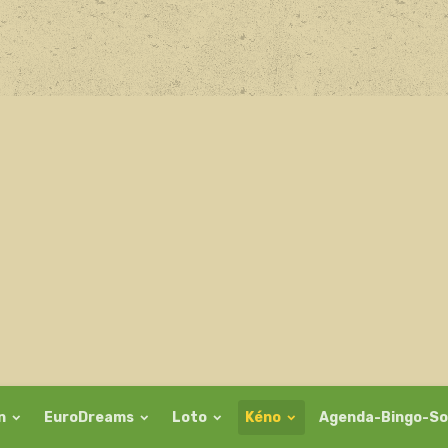
on
EuroDreams
Loto
Kéno
Agenda-Bingo-So