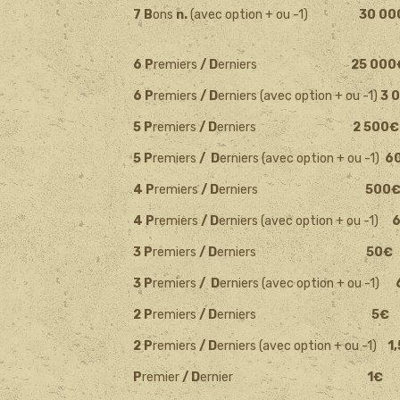
7 B
ons
n.
(avec option + ou -1)
30 00
6 P
remiers
/ D
erniers
25 000
6 P
remiers
/ D
erniers (avec option + ou -1)
3 
5 P
remiers
/ D
erniers
2 500
5 P
remiers
/ D
erniers (avec option + ou -1)
6
4 P
remiers
/ D
erniers
500
4 P
remiers
/ D
erniers (avec option + ou -1)
3 P
remiers
/ D
erniers
50€
3 P
remiers
/ D
erniers (avec option + ou -1)
2 P
remiers
/ D
erniers
5€
2 P
remiers
/ D
erniers (avec option + ou -1)
1
P
remier
/ D
ernier
1€