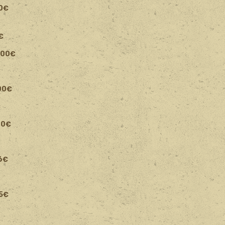
0€
€
000€
€
00€
€
60€
6€
,5€