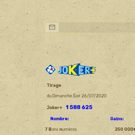
Tirage
du Dimanche Soir 26/07/2020
1 588 625
Joker+
Nombre: Gains:
7 B
ons
n
uméros
250 000