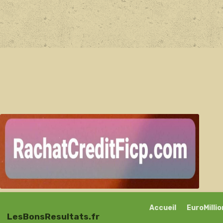
Accueil
EuroMilli
LesBonsResultats.fr