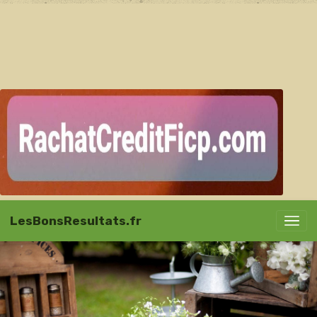
LesBonsResultats.fr