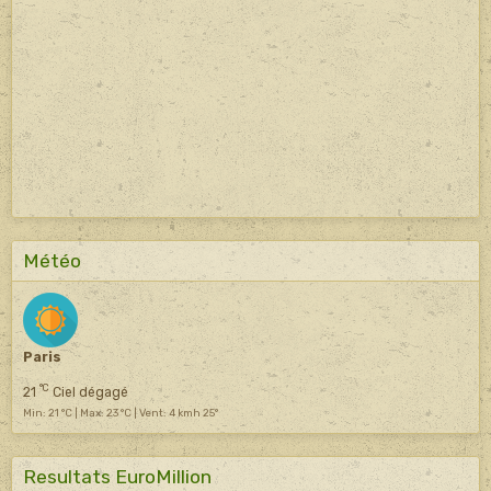
Météo
Paris
°C
21
Ciel dégagé
Min: 21 °C | Max: 23 °C | Vent: 4 kmh 25°
Resultats EuroMillion