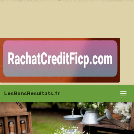
LesBonsResultats.fr