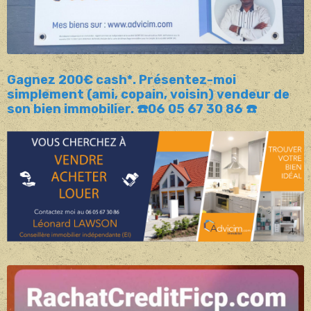
Gagnez 200€ cash*. Présentez-moi
simplement (ami, copain, voisin) vendeur de
son bien immobilier. ☎️06 05 67 30 86 ☎️