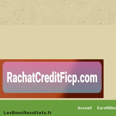
Accueil
EuroMilli
LesBonsResultats.fr