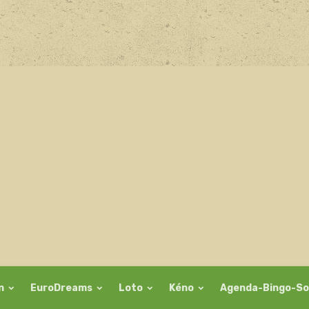
on
EuroDreams
Loto
Kéno
Agenda-Bingo-So