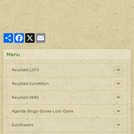
Partager
Facebook
X
Email
Menu
Resultats LOTO
Resultats EuroMillion
Resultats KENO
Agenda-Bingo-Soiree-Loto-Quine
EuroDreams