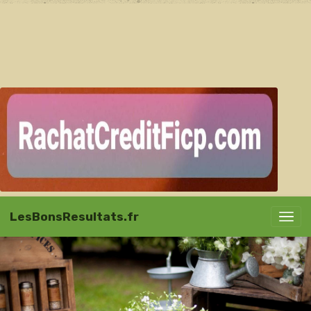
LesBonsResultats.fr