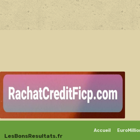
Accueil
EuroMilli
LesBonsResultats.fr