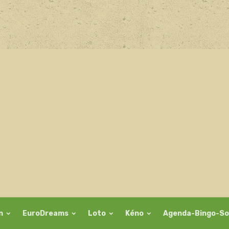
on
EuroDreams
Loto
Kéno
Agenda-Bingo-So