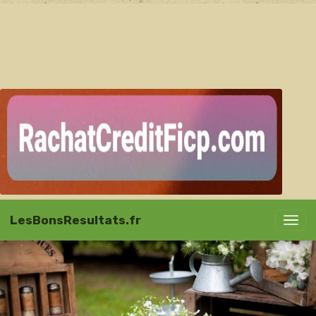
LesBonsResultats.fr