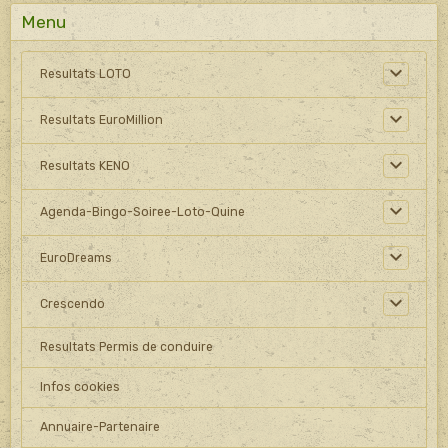
Menu
Resultats LOTO
Resultats EuroMillion
Resultats KENO
Agenda-Bingo-Soiree-Loto-Quine
EuroDreams
Crescendo
Resultats Permis de conduire
Infos cookies
Annuaire-Partenaire