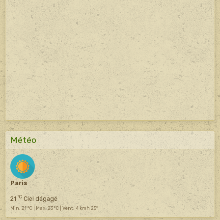
Météo
Paris
°C
21
Ciel dégagé
Min: 21 °C | Max: 23 °C | Vent: 4 kmh 25°