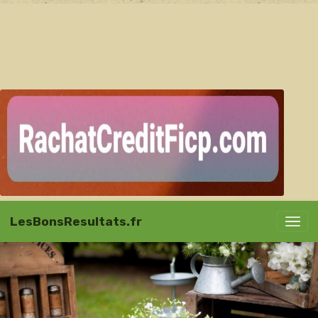
LesBonsResultats.fr