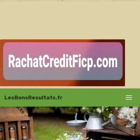
LesBonsResultats.fr