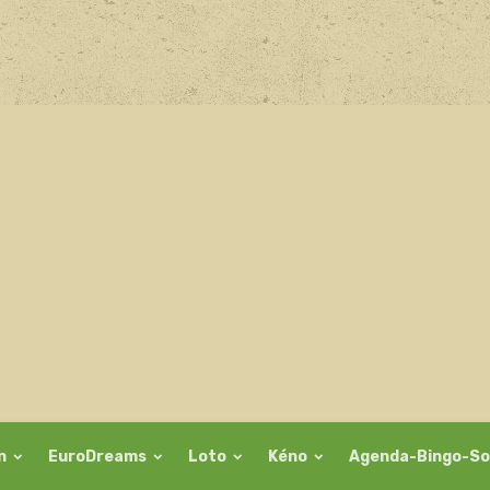
on
EuroDreams
Loto
Kéno
Agenda-Bingo-So