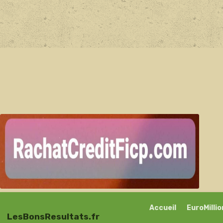
Accueil
EuroMilli
LesBonsResultats.fr