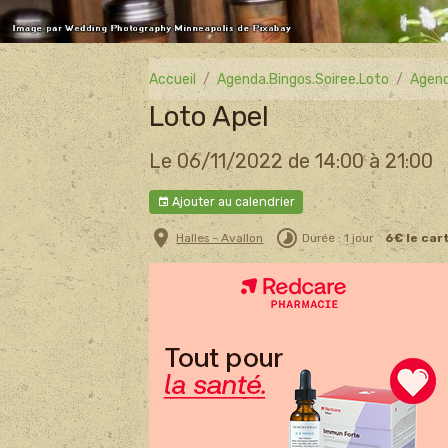
Accueil
Agenda.Bingos.Soiree.Loto
Agend
Loto Apel
Le 06/11/2022
de 14:00
à 21:00
Ajouter au calendrier
Halles - Avallon
Durée : 1 jour
6€ le car