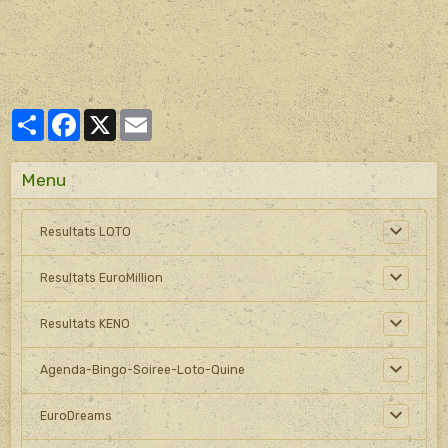
Partager
Facebook
X
Email
Menu
Resultats LOTO
Resultats EuroMillion
Resultats KENO
Agenda-Bingo-Soiree-Loto-Quine
EuroDreams