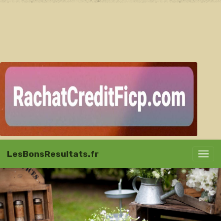
LesBonsResultats.fr