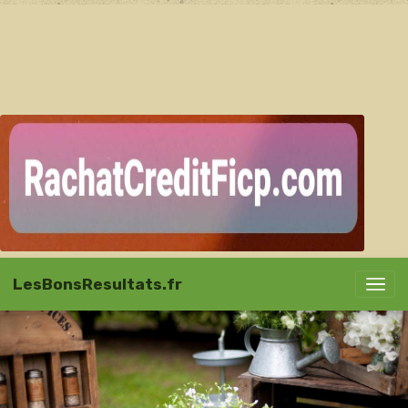
LesBonsResultats.fr