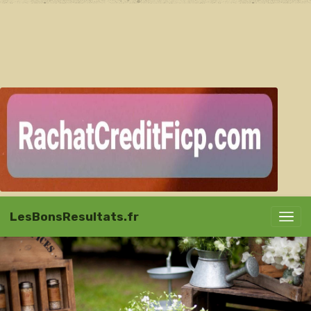
LesBonsResultats.fr