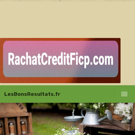
LesBonsResultats.fr