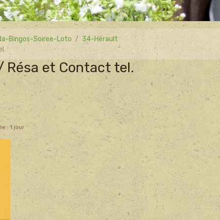
a-Bingos-Soiree-Loto
34-Hérault
l.
/ Résa et Contact tel.
e : 1 jour