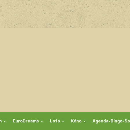
on
EuroDreams
Loto
Kéno
Agenda-Bingo-So