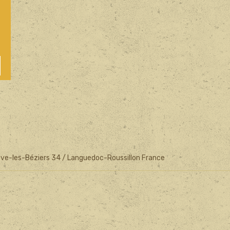
euve-les-Béziers 34 / Languedoc-Roussillon France