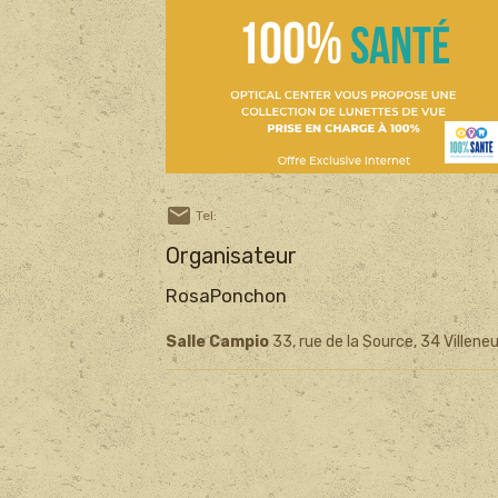
Tel:
Organisateur
RosaPonchon
Salle Campio
33, rue de la Source, 34 Villen