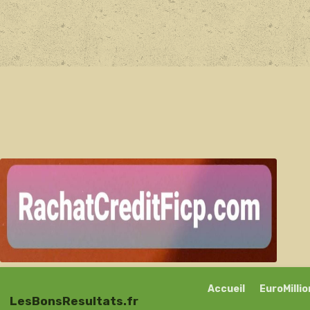
Accueil
EuroMilli
LesBonsResultats.fr