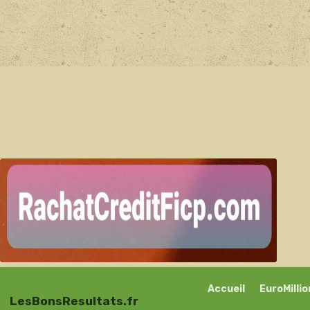
Accueil
EuroMilli
LesBonsResultats.fr