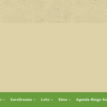
on
EuroDreams
Loto
Kéno
Agenda-Bingo-So