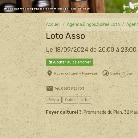
Accueil
Agenda.Bingos.Soiree.Loto
Agend
Loto Asso
Le 18/09/2024
de 20:00
à 23:00
Ajouter au calendrier
Foyer culturel - Mauvezin
Durée : 1 jour
Tel: 0683935703
Bingo
Quine
loto
Foyer culturel
3, Promenade du Plan, 32 Mau