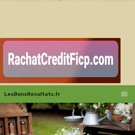
LesBonsResultats.fr