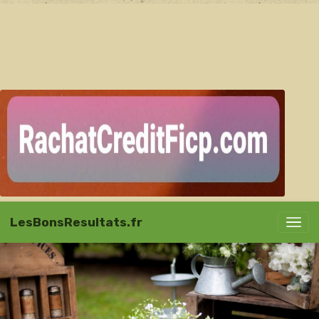
LesBonsResultats.fr