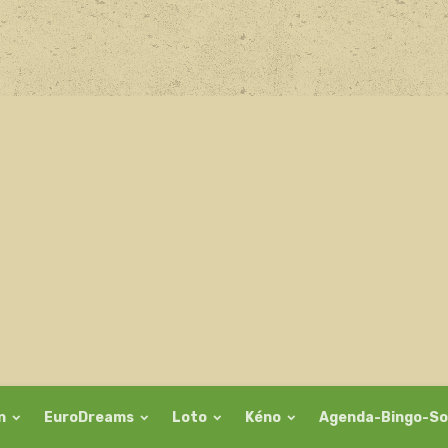
on
EuroDreams
Loto
Kéno
Agenda-Bingo-So