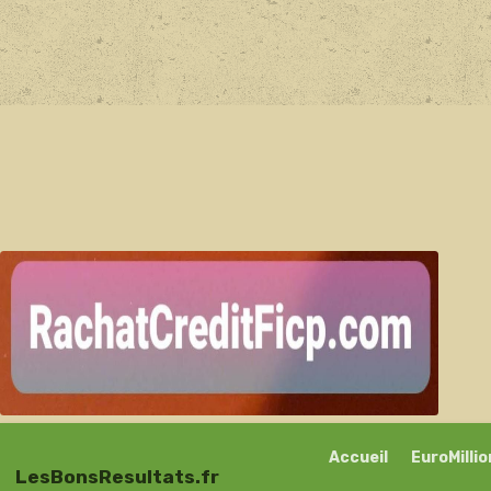
Accueil
EuroMilli
LesBonsResultats.fr