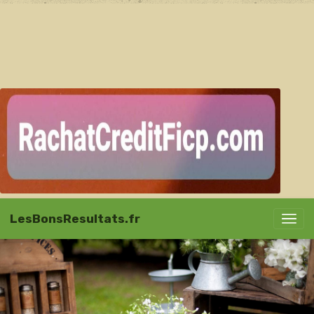
LesBonsResultats.fr