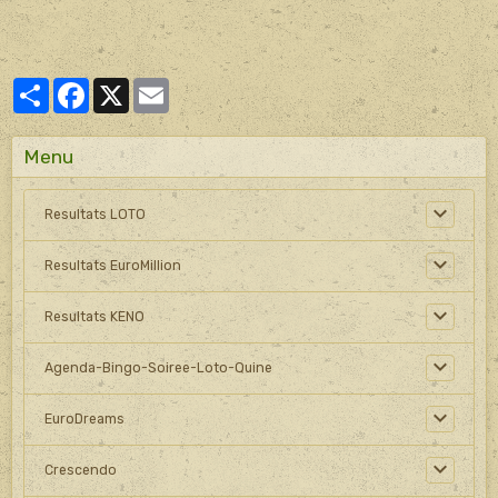
Partager
Facebook
X
Email
Menu
Resultats LOTO
Resultats EuroMillion
Resultats KENO
Agenda-Bingo-Soiree-Loto-Quine
EuroDreams
Crescendo