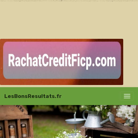
LesBonsResultats.fr